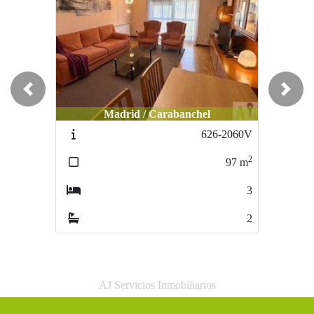
Previous
Next
Madrid / Carabanchel
Madrid / Corralejos
626-2060V
631-1077V
2
2
97
m
102
m
3
2
2
2
AJ Servicios Inmobiliarios