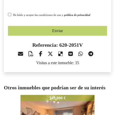
He leído y acepto las condiciones de uso y
política de privacidad
Enviar
Referencia: 620-2051V
Visitas a este inmueble: 35
Otros inmuebles que podrían ser de su interés
20-2051V
620-2051V
620-205
349.000 €
590.000 €