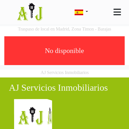
Traspaso de local en Madrid, Zona Timon - Barajas
No disponible
AJ Servicios Inmobiliarios
AJ Servicios Inmobiliarios